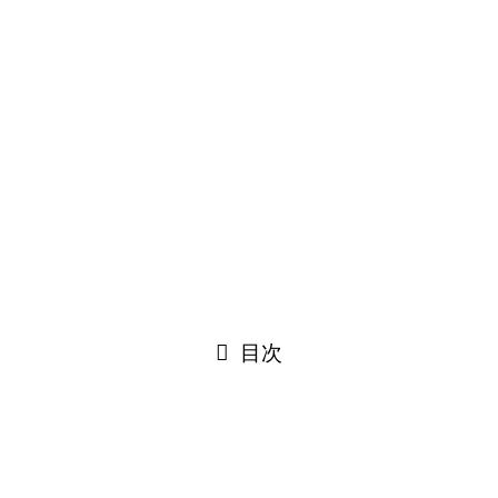
プライバシーポリシー
webご利用について
電子公告
リンク
©
一般財団法人 棟方志功記念館
閉じる
目次
閉じる