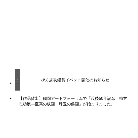
最後のページにはクイズを出題。じっくり作品を見て答えを
探してみてくださいね。
コレクション展2024₋2をご観覧の皆様にアレコホール入り
口でお配りしています。このシートを活用してぜひ棟方志功
作品の鑑賞をお楽しみください。
お知らせ
展示会
棟方志功鑑賞イベント開催のお知らせ
【作品貸出】鶴岡アートフォーラムで「没後50年記念 棟方
志功展―至高の板画・珠玉の倭画」が始まりました。
関連記事