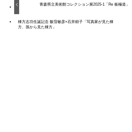
青森県立美術館コレクション展2025-1「Re 板極道」
棟方志功生誕記念 飯窪敏彦×石井頼子「写真家が見た棟
方、孫から見た棟方」
関連記事
棟方志功生誕記念イベント「棟方ゲームまつりー遊
（YU）ー」
2026年8月2日