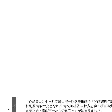
トップページ - 公益財団法人 奥田元宋・小由女
美術館
奥田元宋・小由女美術館の公式サイト。
日本初、夫婦で文化勲章受賞の日本画家・奥田元
宋と人形作家・奥田小由女の夫婦の名を冠した美
術館です。
奥田元宋・小由女美術館
「棟方志功展 棟方志功記念館コレクションから」
会 期/2025年9月12日（金）〜11月5日（水）
※会期中の休館日 : 毎週水曜日（11月5日は開
館）
開館時間/午前9時30分から午後5時
※入館は閉館の30分前まで
※10月6日（月）・10月7日（火）・11月5日
（水）は開館時間を午後9 時まで延長
お知らせ
展示会
【作品貸出】七戸町立鷹山宇一記念美術館で「開館30周年
特別展 青森の光となれ！ 青光画社展 ～棟方志功・松木満
古藤正雄・鷹山宇一たちの青春～」が始まりました。