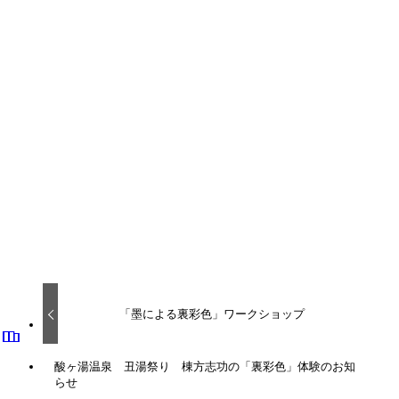
青森県立美術館 コレクション展2026-1 彩りとかたち 1
会 期：2026年4月18日(土)～6月21日(日)
休館日：2026年4月20日（月）、5月11日（月）、5月25日
（月）、6月8日（月）
開館時間：9:30 – 17:00 (入館は16:30まで)
観覧料：一般 700円（560円）、大学生 400円（320
円）、18歳以下および高校生 無料
※（ ）は団体料金
※心身に障がいのある方と付添者1名は無料
https://www.aomori-museum.jp/schedule/17631/
展示会
「墨による裏彩色」ワークショップ
酸ヶ湯温泉 丑湯祭り 棟方志功の「裏彩色」体験のお知
らせ